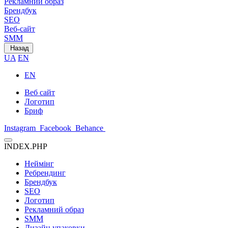
Рекламний образ
Брендбук
SEO
Веб-сайт
SMM
Назад
UA
EN
EN
Веб сайт
Логотип
Бриф
Instagram
Facebook
Behance
INDEX.PHP
Неймінг
Ребрендинг
Брендбук
SEO
Логотип
Рекламний образ
SMM
Дизайн упаковки