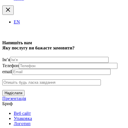
EN
Напишіть нам
Яку послугу ви бажаєте замовити?
Ім’я
Телефон
email
Надіслати
Презентація
Бриф
Веб сайт
Упаковка
Логотип