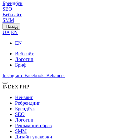
Брендбук
SEO
Веб-сайт
SMM
Назад
UA
EN
EN
Веб сайт
Логотип
Бриф
Instagram
Facebook
Behance
INDEX.PHP
Неймінг
Ребрендинг
Брендбук
SEO
Логотип
Рекламний образ
SMM
Дизайн упаковки