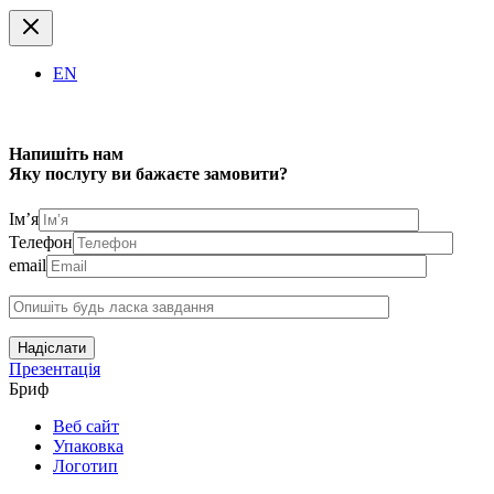
EN
Напишіть нам
Яку послугу ви бажаєте замовити?
Ім’я
Телефон
email
Надіслати
Презентація
Бриф
Веб сайт
Упаковка
Логотип