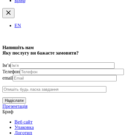
Бриф
EN
Напишіть нам
Яку послугу ви бажаєте замовити?
Ім’я
Телефон
email
Надіслати
Презентація
Бриф
Веб сайт
Упаковка
Логотип