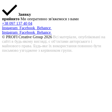
Заявку
прийнято
Ми оперативно зв'яжемося з вами
+38 097 137 40 04
Instagram
Facebook
Behance
Instagram
Facebook
Behance
© PROFI Creative Group 2026
Всі матеріали, опубліковані на
сайті в будь-якому вигляді, є об’єктами авторського і
майнового права. Будь-яке їх використання повинно бути
письмово узгоджене з керівником групи.