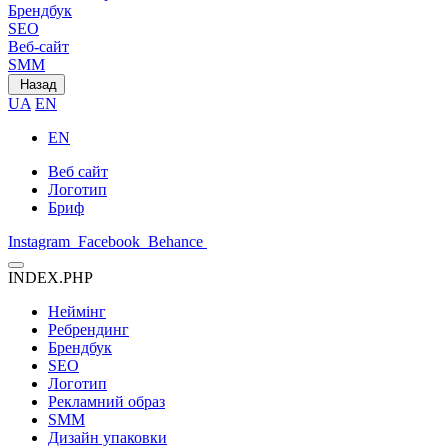
Брендбук
SEO
Веб-сайт
SMM
Назад
UA
EN
EN
Веб сайт
Логотип
Бриф
Instagram
Facebook
Behance
INDEX.PHP
Неймінг
Ребрендинг
Брендбук
SEO
Логотип
Рекламний образ
SMM
Дизайн упаковки