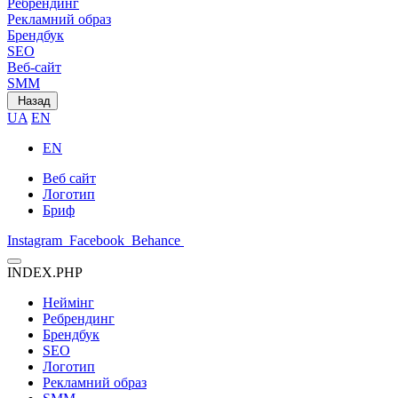
Ребрендинг
Рекламний образ
Брендбук
SEO
Веб-сайт
SMM
Назад
UA
EN
EN
Веб сайт
Логотип
Бриф
Instagram
Facebook
Behance
INDEX.PHP
Неймінг
Ребрендинг
Брендбук
SEO
Логотип
Рекламний образ