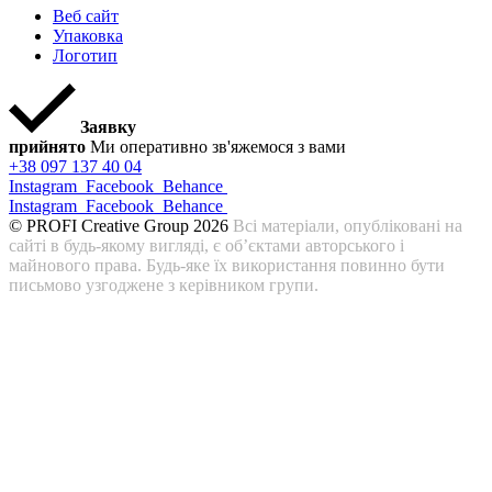
Веб сайт
Упаковка
Логотип
Заявку
прийнято
Ми оперативно зв'яжемося з вами
+38 097 137 40 04
Instagram
Facebook
Behance
Instagram
Facebook
Behance
© PROFI Creative Group 2026
Всі матеріали, опубліковані на
сайті в будь-якому вигляді, є об’єктами авторського і
майнового права. Будь-яке їх використання повинно бути
письмово узгоджене з керівником групи.