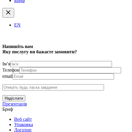
Бриф
EN
Напишіть нам
Яку послугу ви бажаєте замовити?
Ім’я
Телефон
email
Надіслати
Презентація
Бриф
Веб сайт
Упаковка
Логотип