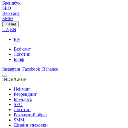
Брендбук
SEO
Веб-сайт
SMM
Назад
UA
EN
EN
Веб сайт
Логотип
Бриф
Instagram
Facebook
Behance
INDEX.PHP
Неймінг
Ребрендинг
Брендбук
SEO
Логотип
Рекламний образ
SMM
Дизайн упаковки