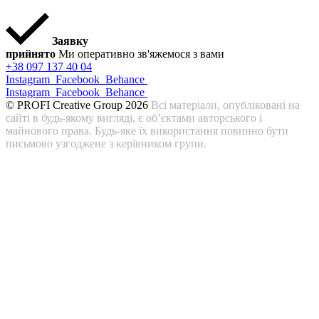
Заявку
прийнято
Ми оперативно зв'яжемося з вами
+38 097 137 40 04
Instagram
Facebook
Behance
Instagram
Facebook
Behance
© PROFI Creative Group 2026
Всі матеріали, опубліковані на
сайті в будь-якому вигляді, є об’єктами авторського і
майнового права. Будь-яке їх використання повинно бути
письмово узгоджене з керівником групи.