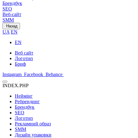
Брендбук
SEO
Веб-сайт
SMM
Назад
UA
EN
EN
Веб сайт
Логотип
Бриф
Instagram
Facebook
Behance
INDEX.PHP
Неймінг
Ребрендинг
Брендбук
SEO
Логотип
Рекламний образ
SMM
Дизайн упаковки