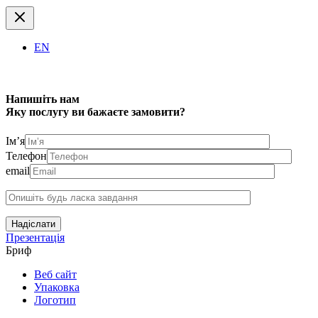
EN
Напишіть нам
Яку послугу ви бажаєте замовити?
Ім’я
Телефон
email
Надіслати
Презентація
Бриф
Веб сайт
Упаковка
Логотип