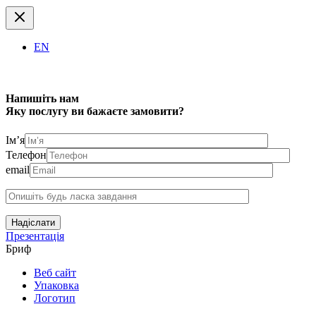
EN
Напишіть нам
Яку послугу ви бажаєте замовити?
Ім’я
Телефон
email
Надіслати
Презентація
Бриф
Веб сайт
Упаковка
Логотип