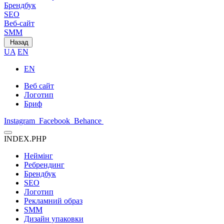
Брендбук
SEO
Веб-сайт
SMM
Назад
UA
EN
EN
Веб сайт
Логотип
Бриф
Instagram
Facebook
Behance
INDEX.PHP
Неймінг
Ребрендинг
Брендбук
SEO
Логотип
Рекламний образ
SMM
Дизайн упаковки