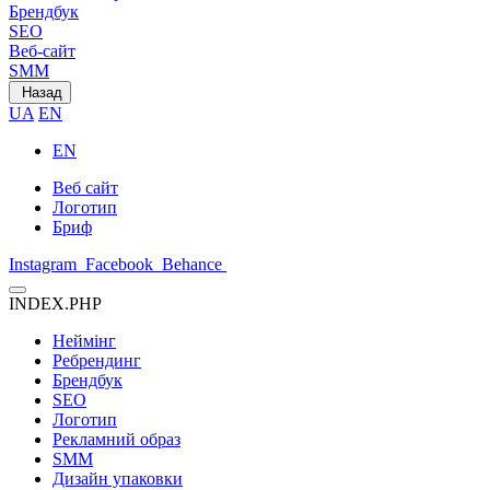
Брендбук
SEO
Веб-сайт
SMM
Назад
UA
EN
EN
Веб сайт
Логотип
Бриф
Instagram
Facebook
Behance
INDEX.PHP
Неймінг
Ребрендинг
Брендбук
SEO
Логотип
Рекламний образ
SMM
Дизайн упаковки