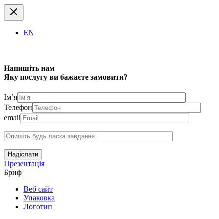
EN
Напишіть нам
Яку послугу ви бажаєте замовити?
Ім’я
Телефон
email
Надіслати
Презентація
Бриф
Веб сайт
Упаковка
Логотип