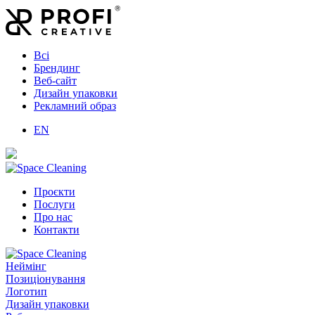
Всі
Брендинг
Веб-сайт
Дизайн упаковки
Рекламний образ
EN
Проєкти
Послуги
Про нас
Контакти
Неймінг
Позиціонування
Логотип
Дизайн упаковки