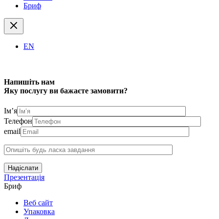
Бриф
EN
Напишіть нам
Яку послугу ви бажаєте замовити?
Ім’я
Телефон
email
Надіслати
Презентація
Бриф
Веб сайт
Упаковка