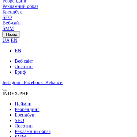
Ребрендинг
Рекламний образ
Брендбук
SEO
Веб-сайт
SMM
Назад
UA
EN
EN
Веб сайт
Логотип
Бриф
Instagram
Facebook
Behance
INDEX.PHP
Неймінг
Ребрендинг
Брендбук
SEO
Логотип
Рекламний образ
SMM