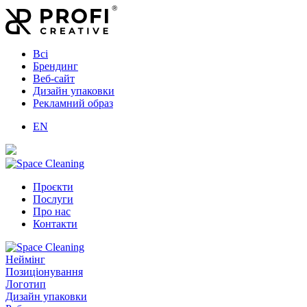
Всі
Брендинг
Веб-сайт
Дизайн упаковки
Рекламний образ
EN
Проєкти
Послуги
Про нас
Контакти
Неймінг
Позиціонування
Логотип
Дизайн упаковки