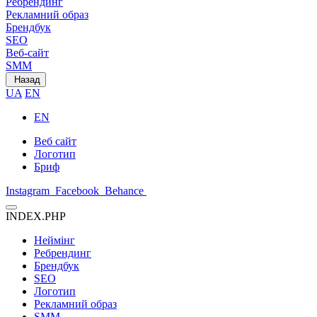
Ребрендинг
Рекламний образ
Брендбук
SEO
Веб-сайт
SMM
Назад
UA
EN
EN
Веб сайт
Логотип
Бриф
Instagram
Facebook
Behance
INDEX.PHP
Неймінг
Ребрендинг
Брендбук
SEO
Логотип
Рекламний образ
SMM