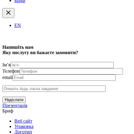
Бриф
EN
Напишіть нам
Яку послугу ви бажаєте замовити?
Ім’я
Телефон
email
Надіслати
Презентація
Бриф
Веб сайт
Упаковка
Логотип