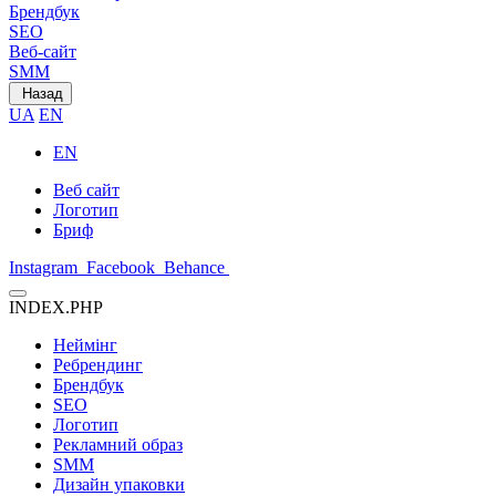
Брендбук
SEO
Веб-сайт
SMM
Назад
UA
EN
EN
Веб сайт
Логотип
Бриф
Instagram
Facebook
Behance
INDEX.PHP
Неймінг
Ребрендинг
Брендбук
SEO
Логотип
Рекламний образ
SMM
Дизайн упаковки