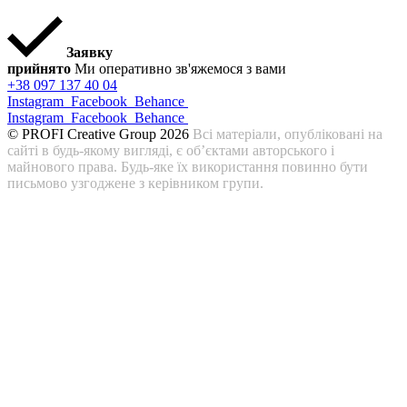
Заявку
прийнято
Ми оперативно зв'яжемося з вами
+38 097 137 40 04
Instagram
Facebook
Behance
Instagram
Facebook
Behance
© PROFI Creative Group 2026
Всі матеріали, опубліковані на
сайті в будь-якому вигляді, є об’єктами авторського і
майнового права. Будь-яке їх використання повинно бути
письмово узгоджене з керівником групи.