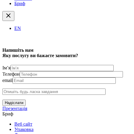
Бриф
EN
Напишіть нам
Яку послугу ви бажаєте замовити?
Ім’я
Телефон
email
Надіслати
Презентація
Бриф
Веб сайт
Упаковка