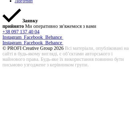
Логотип
Заявку
прийнято
Ми оперативно зв'яжемося з вами
+38 097 137 40 04
Instagram
Facebook
Behance
Instagram
Facebook
Behance
© PROFI Creative Group 2026
Всі матеріали, опубліковані на
сайті в будь-якому вигляді, є об’єктами авторського і
майнового права. Будь-яке їх використання повинно бути
письмово узгоджене з керівником групи.