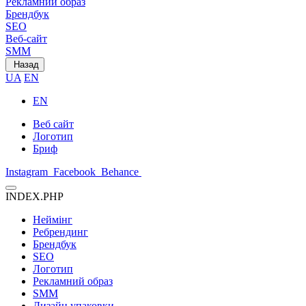
Рекламний образ
Брендбук
SEO
Веб-сайт
SMM
Назад
UA
EN
EN
Веб сайт
Логотип
Бриф
Instagram
Facebook
Behance
INDEX.PHP
Неймінг
Ребрендинг
Брендбук
SEO
Логотип
Рекламний образ
SMM
Дизайн упаковки