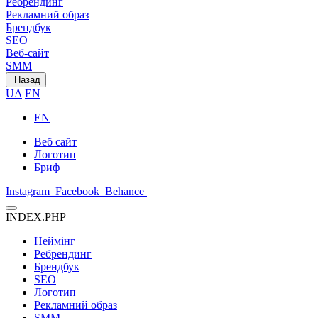
Ребрендинг
Рекламний образ
Брендбук
SEO
Веб-сайт
SMM
Назад
UA
EN
EN
Веб сайт
Логотип
Бриф
Instagram
Facebook
Behance
INDEX.PHP
Неймінг
Ребрендинг
Брендбук
SEO
Логотип
Рекламний образ
SMM