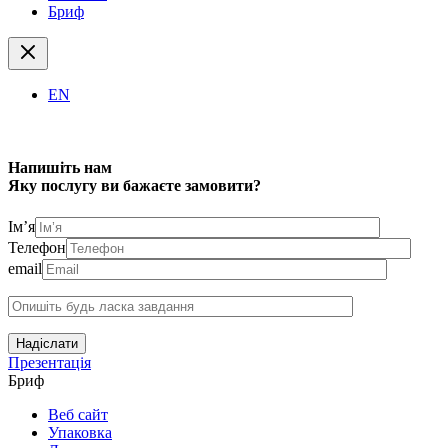
Бриф
EN
Напишіть нам
Яку послугу ви бажаєте замовити?
Ім’я
Телефон
email
Надіслати
Презентація
Бриф
Веб сайт
Упаковка