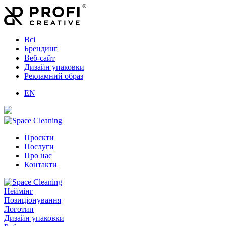
Всі
Брендинг
Веб-сайт
Дизайн упаковки
Рекламний образ
EN
Проєкти
Послуги
Про нас
Контакти
Неймінг
Позиціонування
Логотип
Дизайн упаковки