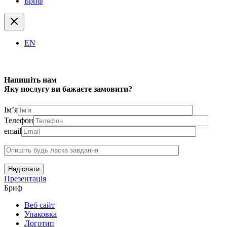
Бриф
EN
Напишіть нам
Яку послугу ви бажаєте замовити?
Ім’я
Телефон
email
Надіслати
Презентація
Бриф
Веб сайт
Упаковка
Логотип