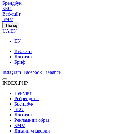
Брендбук
SEO
Веб-сайт
SMM
Назад
UA
EN
EN
Веб сайт
Логотип
Бриф
Instagram
Facebook
Behance
INDEX.PHP
Неймінг
Ребрендинг
Брендбук
SEO
Логотип
Рекламний образ
SMM
Дизайн упаковки