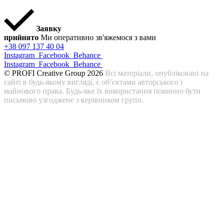
Заявку
прийнято
Ми оперативно зв'яжемося з вами
+38 097 137 40 04
Instagram
Facebook
Behance
Instagram
Facebook
Behance
© PROFI Creative Group 2026
Всі матеріали, опубліковані на
сайті в будь-якому вигляді, є об’єктами авторського і
майнового права. Будь-яке їх використання повинно бути
письмово узгоджене з керівником групи.