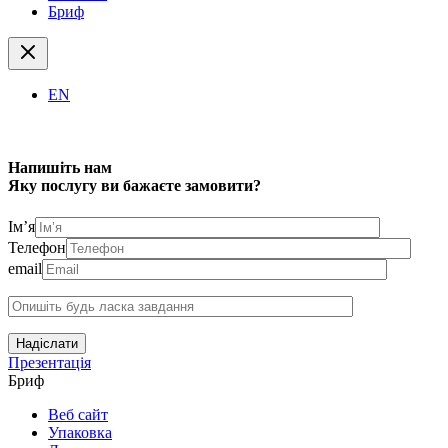
Бриф
EN
Напишіть нам
Яку послугу ви бажаєте замовити?
Ім’я
Телефон
email
Надіслати
Презентація
Бриф
Веб сайт
Упаковка