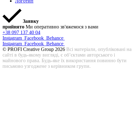
Логотип
Заявку
прийнято
Ми оперативно зв'яжемося з вами
+38 097 137 40 04
Instagram
Facebook
Behance
Instagram
Facebook
Behance
© PROFI Creative Group 2026
Всі матеріали, опубліковані на
сайті в будь-якому вигляді, є об’єктами авторського і
майнового права. Будь-яке їх використання повинно бути
письмово узгоджене з керівником групи.