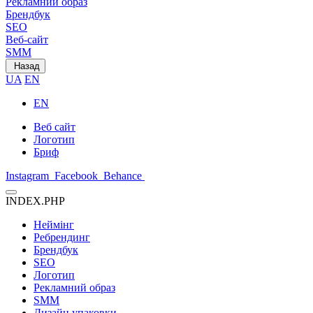
Рекламний образ
Брендбук
SEO
Веб-сайт
SMM
Назад
UA
EN
EN
Веб сайт
Логотип
Бриф
Instagram
Facebook
Behance
INDEX.PHP
Неймінг
Ребрендинг
Брендбук
SEO
Логотип
Рекламний образ
SMM
Дизайн упаковки