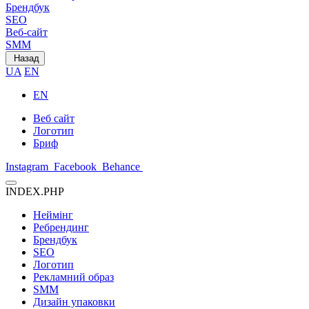
Брендбук
SEO
Веб-сайт
SMM
Назад
UA
EN
EN
Веб сайт
Логотип
Бриф
Instagram
Facebook
Behance
INDEX.PHP
Неймінг
Ребрендинг
Брендбук
SEO
Логотип
Рекламний образ
SMM
Дизайн упаковки