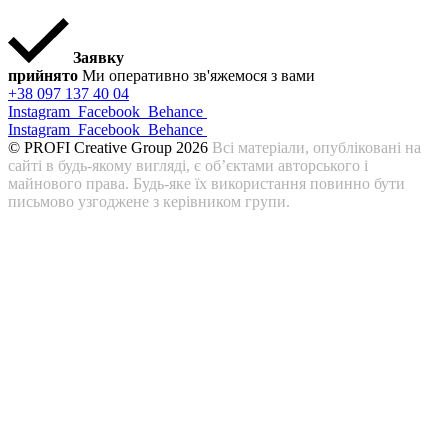
Заявку
прийнято
Ми оперативно зв'яжемося з вами
+38 097 137 40 04
Instagram
Facebook
Behance
Instagram
Facebook
Behance
© PROFI Creative Group 2026
Всі матеріали, опубліковані на
сайті в будь-якому вигляді, є об’єктами авторського і
майнового права. Будь-яке їх використання повинно бути
письмово узгоджене з керівником групи.