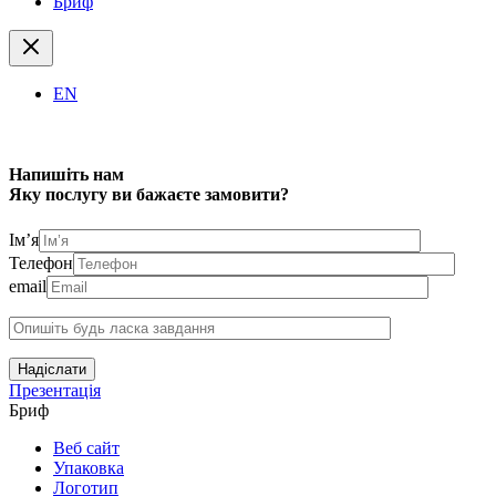
Бриф
EN
Напишіть нам
Яку послугу ви бажаєте замовити?
Ім’я
Телефон
email
Надіслати
Презентація
Бриф
Веб сайт
Упаковка
Логотип