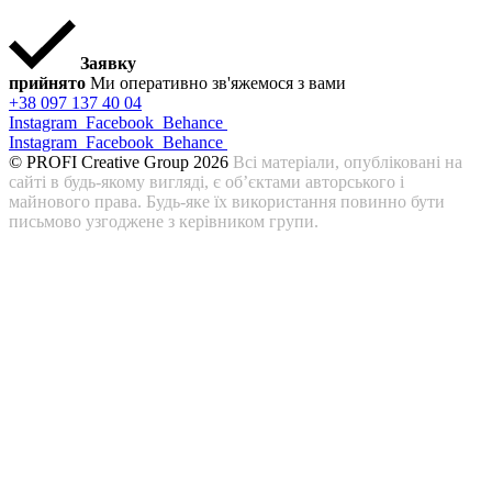
Заявку
прийнято
Ми оперативно зв'яжемося з вами
+38 097 137 40 04
Instagram
Facebook
Behance
Instagram
Facebook
Behance
© PROFI Creative Group 2026
Всі матеріали, опубліковані на
сайті в будь-якому вигляді, є об’єктами авторського і
майнового права. Будь-яке їх використання повинно бути
письмово узгоджене з керівником групи.