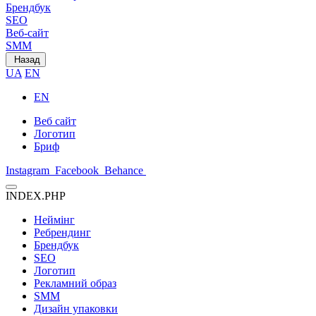
Брендбук
SEO
Веб-сайт
SMM
Назад
UA
EN
EN
Веб сайт
Логотип
Бриф
Instagram
Facebook
Behance
INDEX.PHP
Неймінг
Ребрендинг
Брендбук
SEO
Логотип
Рекламний образ
SMM
Дизайн упаковки