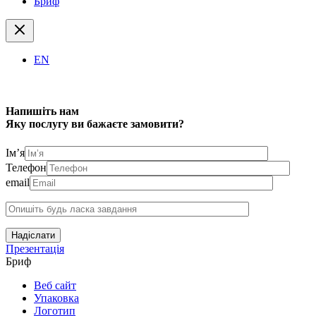
Бриф
EN
Напишіть нам
Яку послугу ви бажаєте замовити?
Ім’я
Телефон
email
Надіслати
Презентація
Бриф
Веб сайт
Упаковка
Логотип