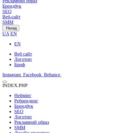
Рекламний образ
Брендбук
SEO
Веб-сайт
SMM
Назад
UA
EN
EN
Веб сайт
Логотип
Бриф
Instagram
Facebook
Behance
INDEX.PHP
Неймінг
Ребрендинг
Брендбук
SEO
Логотип
Рекламний образ
SMM
Дизайн упаковки