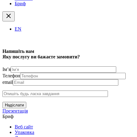
Бриф
EN
Напишіть нам
Яку послугу ви бажаєте замовити?
Ім’я
Телефон
email
Надіслати
Презентація
Бриф
Веб сайт
Упаковка