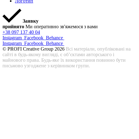
Логотип
Заявку
прийнято
Ми оперативно зв'яжемося з вами
+38 097 137 40 04
Instagram
Facebook
Behance
Instagram
Facebook
Behance
© PROFI Creative Group 2026
Всі матеріали, опубліковані на
сайті в будь-якому вигляді, є об’єктами авторського і
майнового права. Будь-яке їх використання повинно бути
письмово узгоджене з керівником групи.