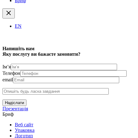
Бриф
EN
Напишіть нам
Яку послугу ви бажаєте замовити?
Ім’я
Телефон
email
Надіслати
Презентація
Бриф
Веб сайт
Упаковка
Логотип