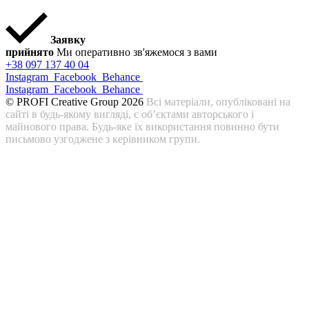
Заявку
прийнято
Ми оперативно зв'яжемося з вами
+38 097 137 40 04
Instagram
Facebook
Behance
Instagram
Facebook
Behance
© PROFI Creative Group 2026
Всі матеріали, опубліковані на
сайті в будь-якому вигляді, є об’єктами авторського і
майнового права. Будь-яке їх використання повинно бути
письмово узгоджене з керівником групи.