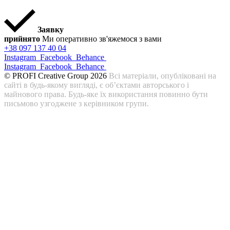
Заявку
прийнято
Ми оперативно зв'яжемося з вами
+38 097 137 40 04
Instagram
Facebook
Behance
Instagram
Facebook
Behance
© PROFI Creative Group 2026
Всі матеріали, опубліковані на
сайті в будь-якому вигляді, є об’єктами авторського і
майнового права. Будь-яке їх використання повинно бути
письмово узгоджене з керівником групи.