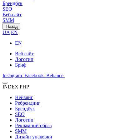
Брендбук
SEO
Веб-сайт
SMM
Назад
UA
EN
EN
Веб сайт
Логотип
Бриф
Instagram
Facebook
Behance
INDEX.PHP
Неймінг
Ребрендинг
Брендбук
SEO
Логотип
Рекламний образ
SMM
Дизайн упаковки