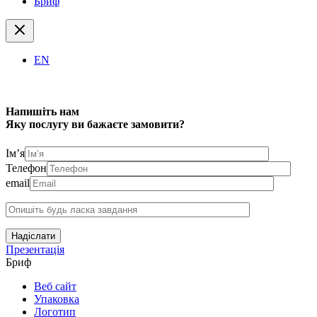
Бриф
EN
Напишіть нам
Яку послугу ви бажаєте замовити?
Ім’я
Телефон
email
Надіслати
Презентація
Бриф
Веб сайт
Упаковка
Логотип