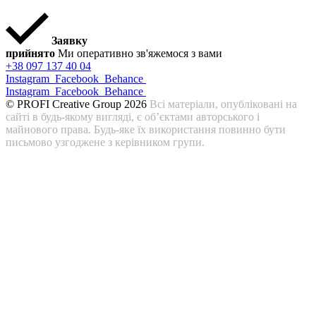
Заявку
прийнято
Ми оперативно зв'яжемося з вами
+38 097 137 40 04
Instagram
Facebook
Behance
Instagram
Facebook
Behance
© PROFI Creative Group 2026
Всі матеріали, опубліковані на
сайті в будь-якому вигляді, є об’єктами авторського і
майнового права. Будь-яке їх використання повинно бути
письмово узгоджене з керівником групи.