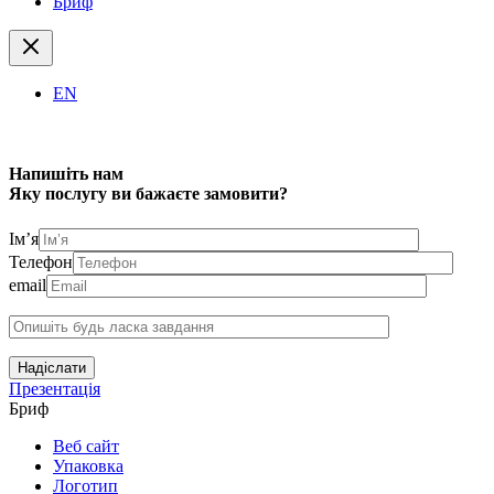
Бриф
EN
Напишіть нам
Яку послугу ви бажаєте замовити?
Ім’я
Телефон
email
Надіслати
Презентація
Бриф
Веб сайт
Упаковка
Логотип