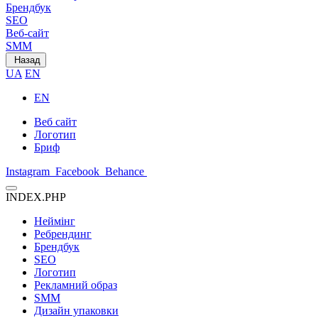
Брендбук
SEO
Веб-сайт
SMM
Назад
UA
EN
EN
Веб сайт
Логотип
Бриф
Instagram
Facebook
Behance
INDEX.PHP
Неймінг
Ребрендинг
Брендбук
SEO
Логотип
Рекламний образ
SMM
Дизайн упаковки