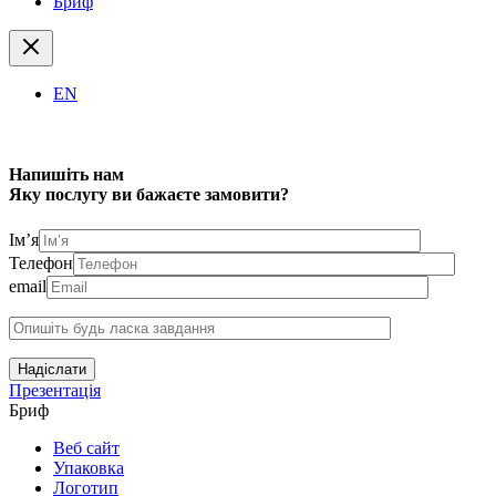
Бриф
EN
Напишіть нам
Яку послугу ви бажаєте замовити?
Ім’я
Телефон
email
Надіслати
Презентація
Бриф
Веб сайт
Упаковка
Логотип