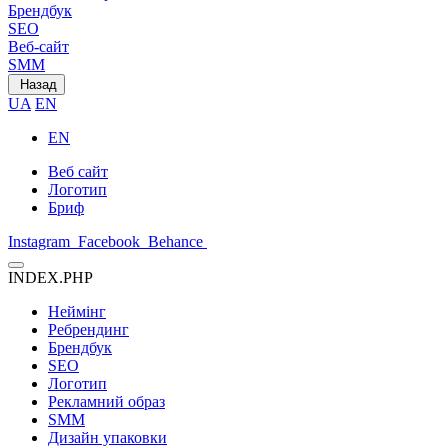
Брендбук
SEO
Веб-сайт
SMM
Назад
UA
EN
EN
Веб сайт
Логотип
Бриф
Instagram
Facebook
Behance
INDEX.PHP
Неймінг
Ребрендинг
Брендбук
SEO
Логотип
Рекламний образ
SMM
Дизайн упаковки