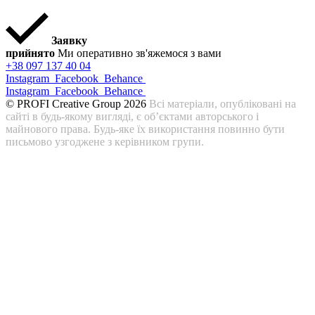
Заявку
прийнято
Ми оперативно зв'яжемося з вами
+38 097 137 40 04
Instagram
Facebook
Behance
Instagram
Facebook
Behance
© PROFI Creative Group 2026
Всі матеріали, опубліковані на
сайті в будь-якому вигляді, є об’єктами авторського і
майнового права. Будь-яке їх використання повинно бути
письмово узгоджене з керівником групи.