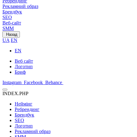
Ребрендинг
Рекламний образ
Брендбук
SEO
Веб-сайт
SMM
Назад
UA
EN
EN
Веб сайт
Логотип
Бриф
Instagram
Facebook
Behance
INDEX.PHP
Неймінг
Ребрендинг
Брендбук
SEO
Логотип
Рекламний образ
SMM