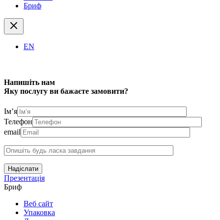
Бриф
EN
Напишіть нам
Яку послугу ви бажаєте замовити?
Ім’я
Телефон
email
Надіслати
Презентація
Бриф
Веб сайт
Упаковка