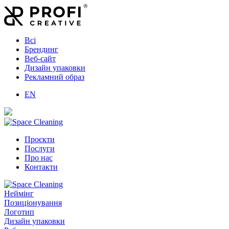
Всі
Брендинг
Веб-сайт
Дизайн упаковки
Рекламний образ
EN
Проєкти
Послуги
Про нас
Контакти
Неймінг
Позиціонування
Логотип
Дизайн упаковки