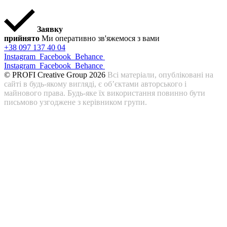
Заявку
прийнято
Ми оперативно зв'яжемося з вами
+38 097 137 40 04
Instagram
Facebook
Behance
Instagram
Facebook
Behance
© PROFI Creative Group 2026
Всі матеріали, опубліковані на
сайті в будь-якому вигляді, є об’єктами авторського і
майнового права. Будь-яке їх використання повинно бути
письмово узгоджене з керівником групи.