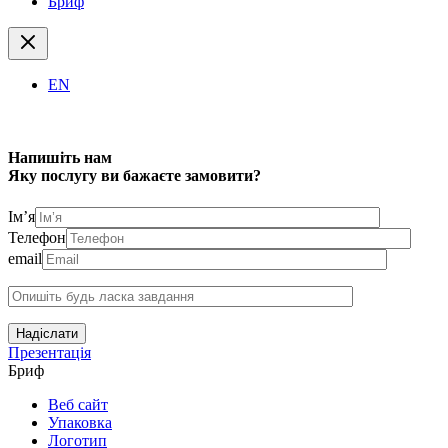
Бриф
EN
Напишіть нам
Яку послугу ви бажаєте замовити?
Ім’я
Телефон
email
Надіслати
Презентація
Бриф
Веб сайт
Упаковка
Логотип