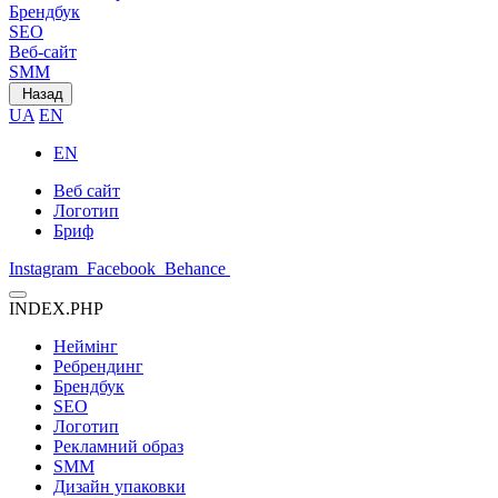
Брендбук
SEO
Веб-сайт
SMM
Назад
UA
EN
EN
Веб сайт
Логотип
Бриф
Instagram
Facebook
Behance
INDEX.PHP
Неймінг
Ребрендинг
Брендбук
SEO
Логотип
Рекламний образ
SMM
Дизайн упаковки