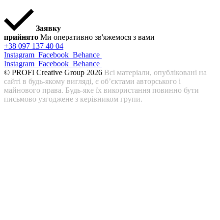
Заявку
прийнято
Ми оперативно зв'яжемося з вами
+38 097 137 40 04
Instagram
Facebook
Behance
Instagram
Facebook
Behance
© PROFI Creative Group 2026
Всі матеріали, опубліковані на
сайті в будь-якому вигляді, є об’єктами авторського і
майнового права. Будь-яке їх використання повинно бути
письмово узгоджене з керівником групи.