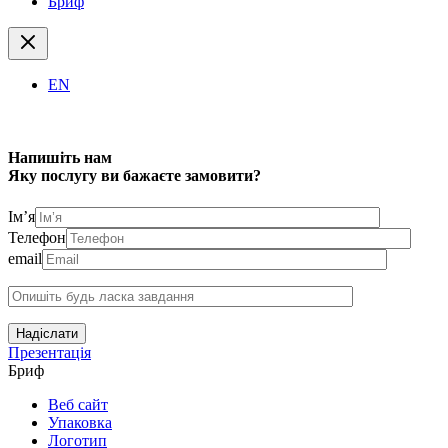
Бриф
EN
Напишіть нам
Яку послугу ви бажаєте замовити?
Ім’я
Телефон
email
Надіслати
Презентація
Бриф
Веб сайт
Упаковка
Логотип