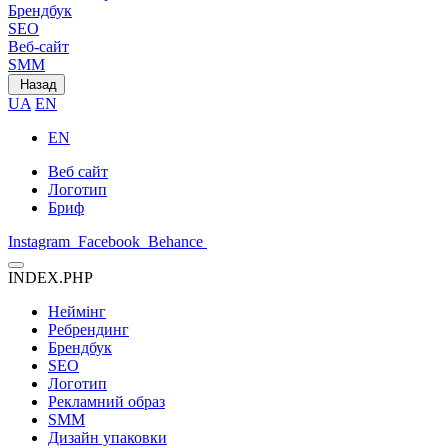
Брендбук
SEO
Веб-сайт
SMM
Назад
UA
EN
EN
Веб сайт
Логотип
Бриф
Instagram
Facebook
Behance
INDEX.PHP
Неймінг
Ребрендинг
Брендбук
SEO
Логотип
Рекламний образ
SMM
Дизайн упаковки