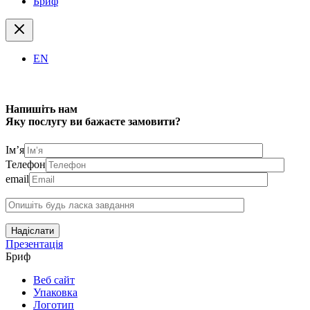
Бриф
EN
Напишіть нам
Яку послугу ви бажаєте замовити?
Ім’я
Телефон
email
Надіслати
Презентація
Бриф
Веб сайт
Упаковка
Логотип