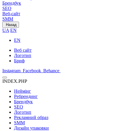
Брендбук
SEO
Веб-сайт
SMM
Назад
UA
EN
EN
Веб сайт
Логотип
Бриф
Instagram
Facebook
Behance
INDEX.PHP
Неймінг
Ребрендинг
Брендбук
SEO
Логотип
Рекламний образ
SMM
Дизайн упаковки