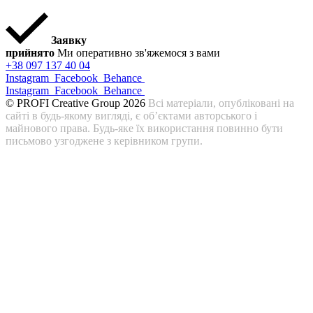
Заявку
прийнято
Ми оперативно зв'яжемося з вами
+38 097 137 40 04
Instagram
Facebook
Behance
Instagram
Facebook
Behance
© PROFI Creative Group 2026
Всі матеріали, опубліковані на
сайті в будь-якому вигляді, є об’єктами авторського і
майнового права. Будь-яке їх використання повинно бути
письмово узгоджене з керівником групи.