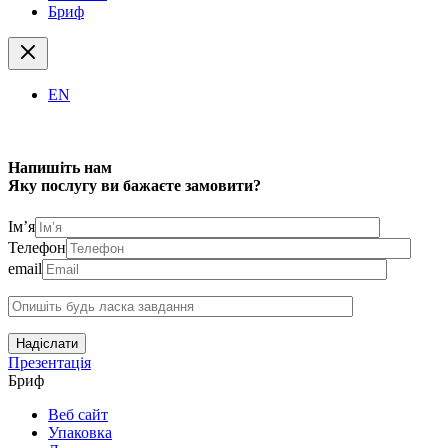
Бриф
EN
Напишіть нам
Яку послугу ви бажаєте замовити?
Ім’я
Телефон
email
Надіслати
Презентація
Бриф
Веб сайт
Упаковка