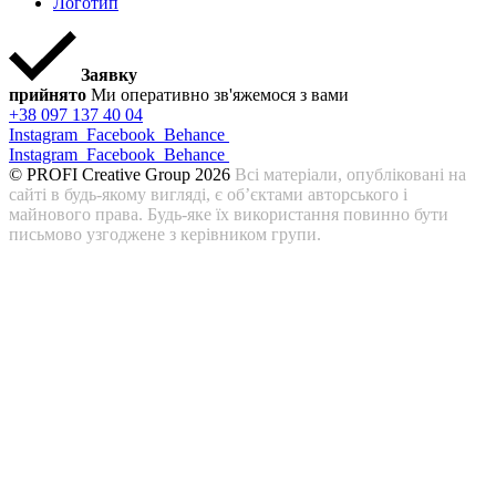
Логотип
Заявку
прийнято
Ми оперативно зв'яжемося з вами
+38 097 137 40 04
Instagram
Facebook
Behance
Instagram
Facebook
Behance
© PROFI Creative Group 2026
Всі матеріали, опубліковані на
сайті в будь-якому вигляді, є об’єктами авторського і
майнового права. Будь-яке їх використання повинно бути
письмово узгоджене з керівником групи.