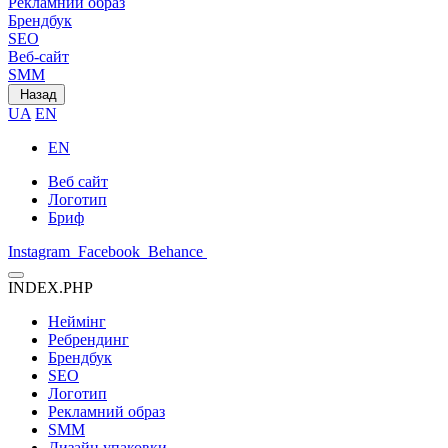
Рекламний образ
Брендбук
SEO
Веб-сайт
SMM
Назад
UA
EN
EN
Веб сайт
Логотип
Бриф
Instagram
Facebook
Behance
INDEX.PHP
Неймінг
Ребрендинг
Брендбук
SEO
Логотип
Рекламний образ
SMM
Дизайн упаковки