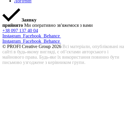
Логотип
Заявку
прийнято
Ми оперативно зв'яжемося з вами
+38 097 137 40 04
Instagram
Facebook
Behance
Instagram
Facebook
Behance
© PROFI Creative Group 2026
Всі матеріали, опубліковані на
сайті в будь-якому вигляді, є об’єктами авторського і
майнового права. Будь-яке їх використання повинно бути
письмово узгоджене з керівником групи.