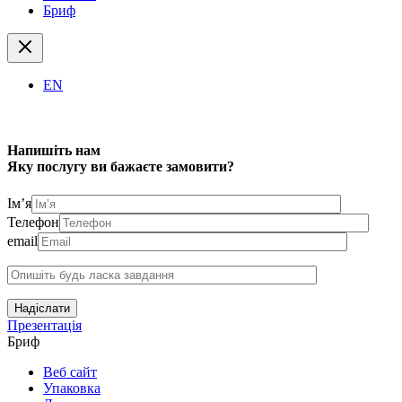
Бриф
EN
Напишіть нам
Яку послугу ви бажаєте замовити?
Ім’я
Телефон
email
Надіслати
Презентація
Бриф
Веб сайт
Упаковка