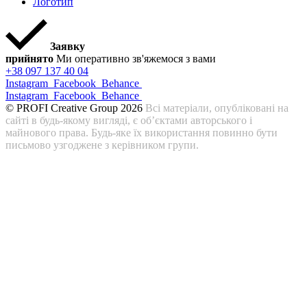
Логотип
Заявку
прийнято
Ми оперативно зв'яжемося з вами
+38 097 137 40 04
Instagram
Facebook
Behance
Instagram
Facebook
Behance
© PROFI Creative Group 2026
Всі матеріали, опубліковані на
сайті в будь-якому вигляді, є об’єктами авторського і
майнового права. Будь-яке їх використання повинно бути
письмово узгоджене з керівником групи.