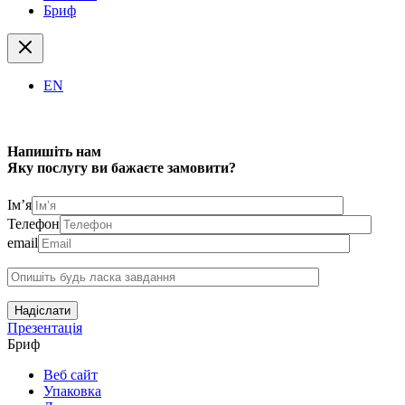
Бриф
EN
Напишіть нам
Яку послугу ви бажаєте замовити?
Ім’я
Телефон
email
Надіслати
Презентація
Бриф
Веб сайт
Упаковка