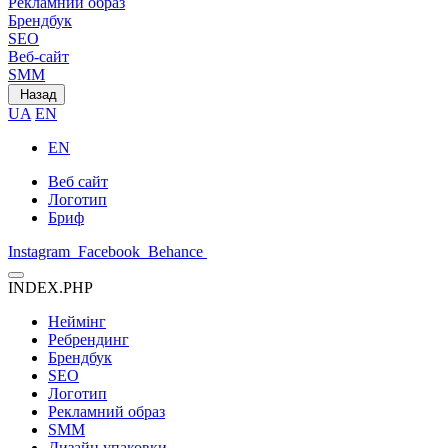
Рекламний образ
Брендбук
SEO
Веб-сайт
SMM
Назад
UA
EN
EN
Веб сайт
Логотип
Бриф
Instagram
Facebook
Behance
INDEX.PHP
Неймінг
Ребрендинг
Брендбук
SEO
Логотип
Рекламний образ
SMM
Дизайн упаковки