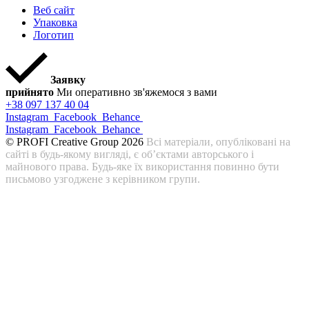
Веб сайт
Упаковка
Логотип
Заявку
прийнято
Ми оперативно зв'яжемося з вами
+38 097 137 40 04
Instagram
Facebook
Behance
Instagram
Facebook
Behance
© PROFI Creative Group 2026
Всі матеріали, опубліковані на
сайті в будь-якому вигляді, є об’єктами авторського і
майнового права. Будь-яке їх використання повинно бути
письмово узгоджене з керівником групи.