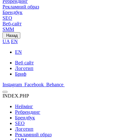
Ребрендинг
Рекламний образ
Брендбук
SEO
Веб-сайт
SMM
Назад
UA
EN
EN
Веб сайт
Логотип
Бриф
Instagram
Facebook
Behance
INDEX.PHP
Неймінг
Ребрендинг
Брендбук
SEO
Логотип
Рекламний образ