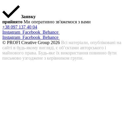
Заявку
прийнято
Ми оперативно зв'яжемося з вами
+38 097 137 40 04
Instagram
Facebook
Behance
Instagram
Facebook
Behance
© PROFI Creative Group 2026
Всі матеріали, опубліковані на
сайті в будь-якому вигляді, є об’єктами авторського і
майнового права. Будь-яке їх використання повинно бути
письмово узгоджене з керівником групи.