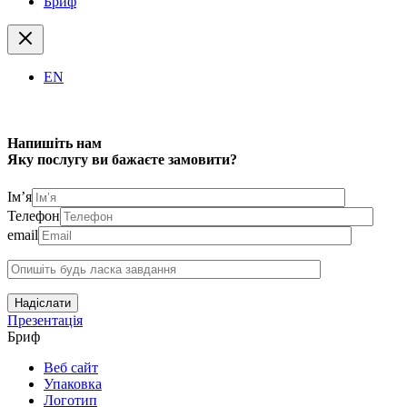
Бриф
EN
Напишіть нам
Яку послугу ви бажаєте замовити?
Ім’я
Телефон
email
Надіслати
Презентація
Бриф
Веб сайт
Упаковка
Логотип