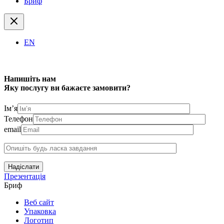
Бриф
EN
Напишіть нам
Яку послугу ви бажаєте замовити?
Ім’я
Телефон
email
Надіслати
Презентація
Бриф
Веб сайт
Упаковка
Логотип