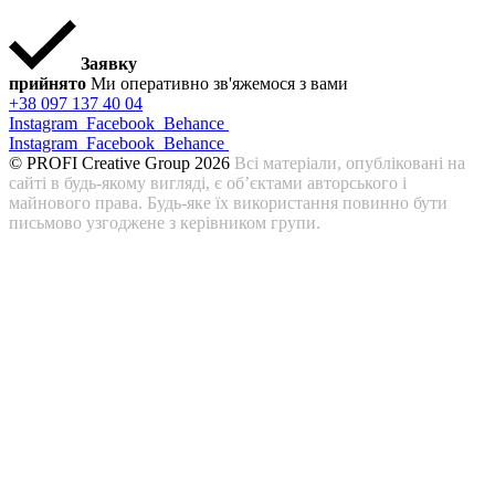
Заявку
прийнято
Ми оперативно зв'яжемося з вами
+38 097 137 40 04
Instagram
Facebook
Behance
Instagram
Facebook
Behance
© PROFI Creative Group 2026
Всі матеріали, опубліковані на
сайті в будь-якому вигляді, є об’єктами авторського і
майнового права. Будь-яке їх використання повинно бути
письмово узгоджене з керівником групи.