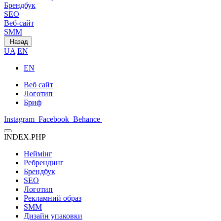
Брендбук
SEO
Веб-сайт
SMM
Назад
UA
EN
EN
Веб сайт
Логотип
Бриф
Instagram
Facebook
Behance
INDEX.PHP
Неймінг
Ребрендинг
Брендбук
SEO
Логотип
Рекламний образ
SMM
Дизайн упаковки