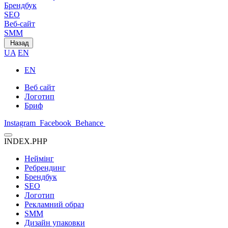
Брендбук
SEO
Веб-сайт
SMM
Назад
UA
EN
EN
Веб сайт
Логотип
Бриф
Instagram
Facebook
Behance
INDEX.PHP
Неймінг
Ребрендинг
Брендбук
SEO
Логотип
Рекламний образ
SMM
Дизайн упаковки