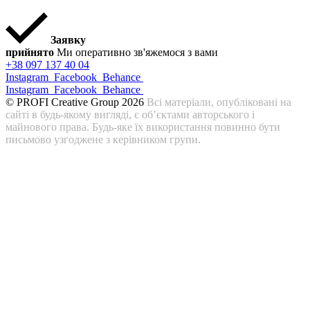
Заявку
прийнято
Ми оперативно зв'яжемося з вами
+38 097 137 40 04
Instagram
Facebook
Behance
Instagram
Facebook
Behance
© PROFI Creative Group 2026
Всі матеріали, опубліковані на
сайті в будь-якому вигляді, є об’єктами авторського і
майнового права. Будь-яке їх використання повинно бути
письмово узгоджене з керівником групи.