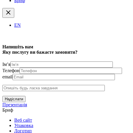
Бриф
EN
Напишіть нам
Яку послугу ви бажаєте замовити?
Ім’я
Телефон
email
Надіслати
Презентація
Бриф
Веб сайт
Упаковка
Логотип