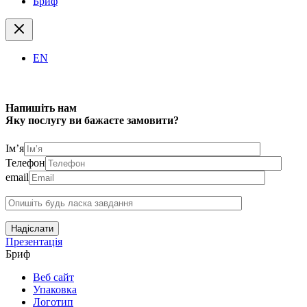
Бриф
EN
Напишіть нам
Яку послугу ви бажаєте замовити?
Ім’я
Телефон
email
Надіслати
Презентація
Бриф
Веб сайт
Упаковка
Логотип