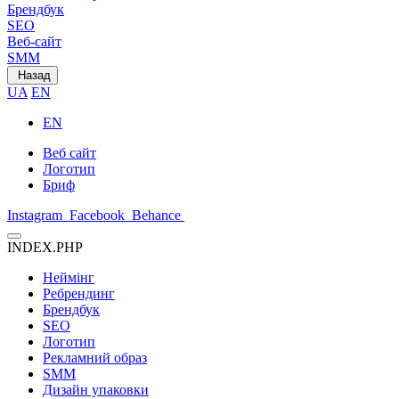
Брендбук
SEO
Веб-сайт
SMM
Назад
UA
EN
EN
Веб сайт
Логотип
Бриф
Instagram
Facebook
Behance
INDEX.PHP
Неймінг
Ребрендинг
Брендбук
SEO
Логотип
Рекламний образ
SMM
Дизайн упаковки