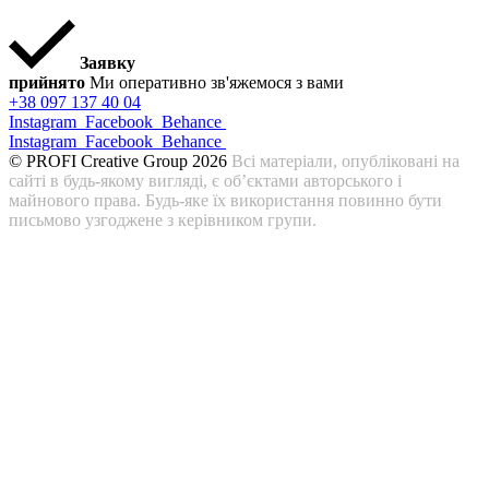
Заявку
прийнято
Ми оперативно зв'яжемося з вами
+38 097 137 40 04
Instagram
Facebook
Behance
Instagram
Facebook
Behance
© PROFI Creative Group 2026
Всі матеріали, опубліковані на
сайті в будь-якому вигляді, є об’єктами авторського і
майнового права. Будь-яке їх використання повинно бути
письмово узгоджене з керівником групи.