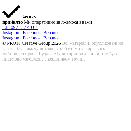
Заявку
прийнято
Ми оперативно зв'яжемося з вами
+38 097 137 40 04
Instagram
Facebook
Behance
Instagram
Facebook
Behance
© PROFI Creative Group 2026
Всі матеріали, опубліковані на
сайті в будь-якому вигляді, є об’єктами авторського і
майнового права. Будь-яке їх використання повинно бути
письмово узгоджене з керівником групи.