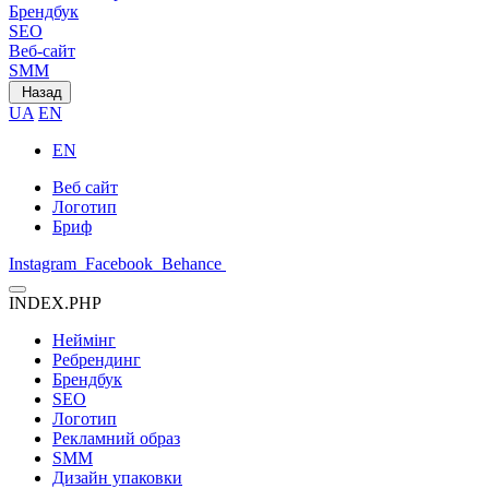
Брендбук
SEO
Веб-сайт
SMM
Назад
UA
EN
EN
Веб сайт
Логотип
Бриф
Instagram
Facebook
Behance
INDEX.PHP
Неймінг
Ребрендинг
Брендбук
SEO
Логотип
Рекламний образ
SMM
Дизайн упаковки