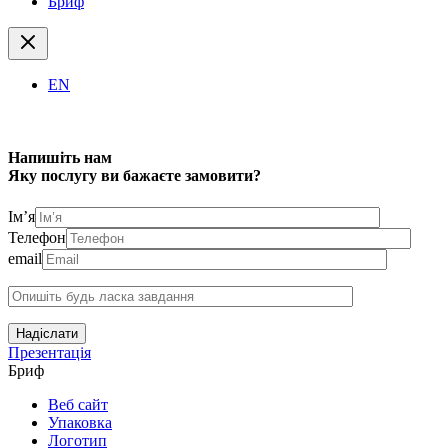
Бриф
EN
Напишіть нам
Яку послугу ви бажаєте замовити?
Ім’я
Телефон
email
Надіслати
Презентація
Бриф
Веб сайт
Упаковка
Логотип