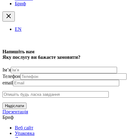
Бриф
EN
Напишіть нам
Яку послугу ви бажаєте замовити?
Ім’я
Телефон
email
Надіслати
Презентація
Бриф
Веб сайт
Упаковка