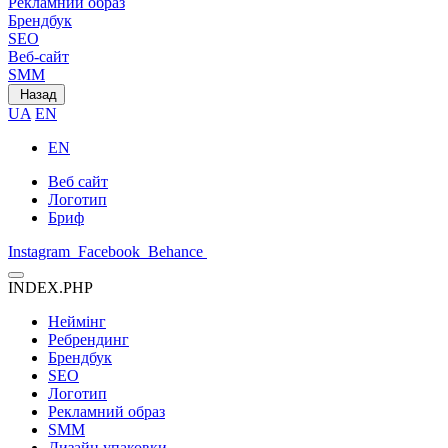
Рекламний образ
Брендбук
SEO
Веб-сайт
SMM
Назад
UA
EN
EN
Веб сайт
Логотип
Бриф
Instagram
Facebook
Behance
INDEX.PHP
Неймінг
Ребрендинг
Брендбук
SEO
Логотип
Рекламний образ
SMM
Дизайн упаковки