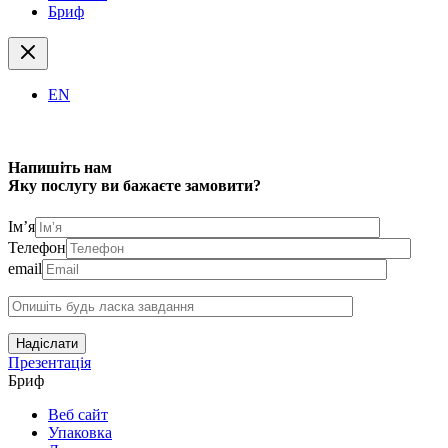
Бриф
EN
Напишіть нам
Яку послугу ви бажаєте замовити?
Ім’я
Телефон
email
Надіслати
Презентація
Бриф
Веб сайт
Упаковка