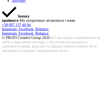
Логотип
Заявку
прийнято
Ми оперативно зв'яжемося з вами
+38 097 137 40 04
Instagram
Facebook
Behance
Instagram
Facebook
Behance
© PROFI Creative Group 2026
Всі матеріали, опубліковані на
сайті в будь-якому вигляді, є об’єктами авторського і
майнового права. Будь-яке їх використання повинно бути
письмово узгоджене з керівником групи.