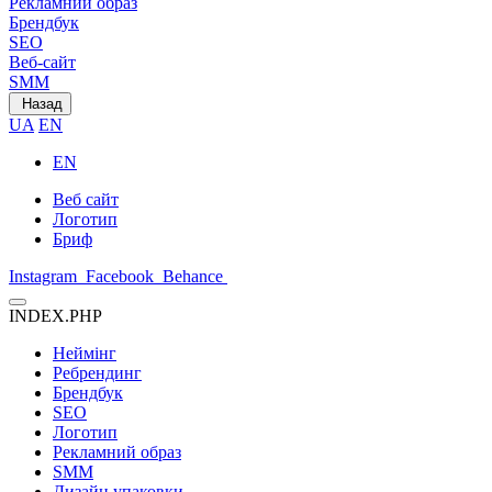
Рекламний образ
Брендбук
SEO
Веб-сайт
SMM
Назад
UA
EN
EN
Веб сайт
Логотип
Бриф
Instagram
Facebook
Behance
INDEX.PHP
Неймінг
Ребрендинг
Брендбук
SEO
Логотип
Рекламний образ
SMM
Дизайн упаковки