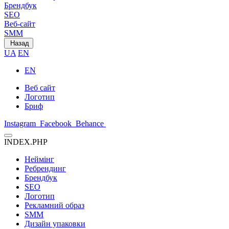
Брендбук
SEO
Веб-сайт
SMM
Назад
UA
EN
EN
Веб сайт
Логотип
Бриф
Instagram
Facebook
Behance
INDEX.PHP
Неймінг
Ребрендинг
Брендбук
SEO
Логотип
Рекламний образ
SMM
Дизайн упаковки