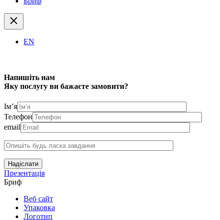
Бриф
EN
Напишіть нам
Яку послугу ви бажаєте замовити?
Ім’я
Телефон
email
Надіслати
Презентація
Бриф
Веб сайт
Упаковка
Логотип