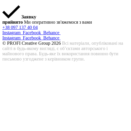
Заявку
прийнято
Ми оперативно зв'яжемося з вами
+38 097 137 40 04
Instagram
Facebook
Behance
Instagram
Facebook
Behance
© PROFI Creative Group 2026
Всі матеріали, опубліковані на
сайті в будь-якому вигляді, є об’єктами авторського і
майнового права. Будь-яке їх використання повинно бути
письмово узгоджене з керівником групи.