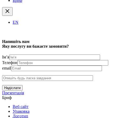
Бриф
EN
Напишіть нам
Яку послугу ви бажаєте замовити?
Ім’я
Телефон
email
Надіслати
Презентація
Бриф
Веб сайт
Упаковка
Логотип