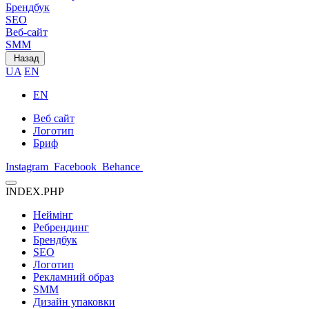
Брендбук
SEO
Веб-сайт
SMM
Назад
UA
EN
EN
Веб сайт
Логотип
Бриф
Instagram
Facebook
Behance
INDEX.PHP
Неймінг
Ребрендинг
Брендбук
SEO
Логотип
Рекламний образ
SMM
Дизайн упаковки