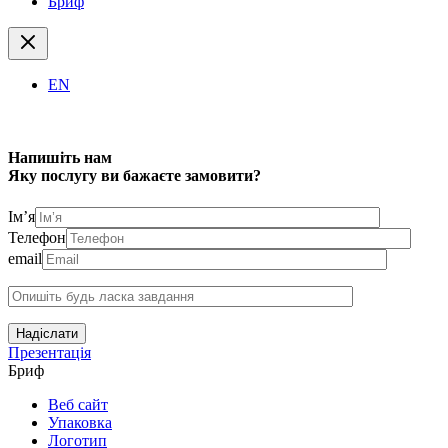
Бриф
EN
Напишіть нам
Яку послугу ви бажаєте замовити?
Ім’я
Телефон
email
Надіслати
Презентація
Бриф
Веб сайт
Упаковка
Логотип