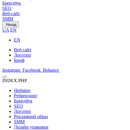
Брендбук
SEO
Веб-сайт
SMM
Назад
UA
EN
EN
Веб сайт
Логотип
Бриф
Instagram
Facebook
Behance
INDEX.PHP
Неймінг
Ребрендинг
Брендбук
SEO
Логотип
Рекламний образ
SMM
Дизайн упаковки