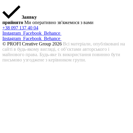
Заявку
прийнято
Ми оперативно зв'яжемося з вами
+38 097 137 40 04
Instagram
Facebook
Behance
Instagram
Facebook
Behance
© PROFI Creative Group 2026
Всі матеріали, опубліковані на
сайті в будь-якому вигляді, є об’єктами авторського і
майнового права. Будь-яке їх використання повинно бути
письмово узгоджене з керівником групи.