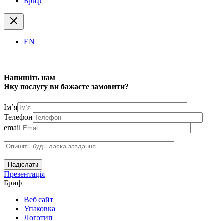
Бриф
EN
Напишіть нам
Яку послугу ви бажаєте замовити?
Ім’я
Телефон
email
Надіслати
Презентація
Бриф
Веб сайт
Упаковка
Логотип