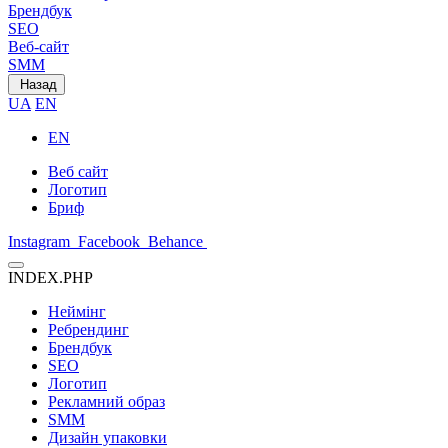
Брендбук
SEO
Веб-сайт
SMM
Назад
UA
EN
EN
Веб сайт
Логотип
Бриф
Instagram
Facebook
Behance
INDEX.PHP
Неймінг
Ребрендинг
Брендбук
SEO
Логотип
Рекламний образ
SMM
Дизайн упаковки