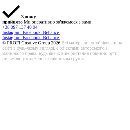
Заявку
прийнято
Ми оперативно зв'яжемося з вами
+38 097 137 40 04
Instagram
Facebook
Behance
Instagram
Facebook
Behance
© PROFI Creative Group 2026
Всі матеріали, опубліковані на
сайті в будь-якому вигляді, є об’єктами авторського і
майнового права. Будь-яке їх використання повинно бути
письмово узгоджене з керівником групи.