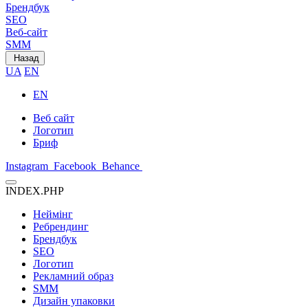
Брендбук
SEO
Веб-сайт
SMM
Назад
UA
EN
EN
Веб сайт
Логотип
Бриф
Instagram
Facebook
Behance
INDEX.PHP
Неймінг
Ребрендинг
Брендбук
SEO
Логотип
Рекламний образ
SMM
Дизайн упаковки