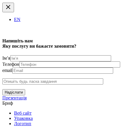
EN
Напишіть нам
Яку послугу ви бажаєте замовити?
Ім’я
Телефон
email
Надіслати
Презентація
Бриф
Веб сайт
Упаковка
Логотип