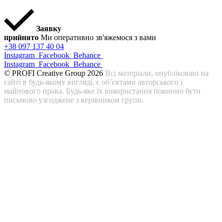
Заявку
прийнято
Ми оперативно зв'яжемося з вами
+38 097 137 40 04
Instagram
Facebook
Behance
Instagram
Facebook
Behance
© PROFI Creative Group 2026
Всі матеріали, опубліковані на
сайті в будь-якому вигляді, є об’єктами авторського і
майнового права. Будь-яке їх використання повинно бути
письмово узгоджене з керівником групи.