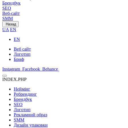
Брендбук
SEO
Веб-сайт
SMM
Назад
UA
EN
EN
Веб сайт
Логотип
Бриф
Instagram
Facebook
Behance
INDEX.PHP
Неймінг
Ребрендинг
Брендбук
SEO
Логотип
Рекламний образ
SMM
Дизайн упаковки