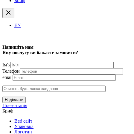
Бриф
EN
Напишіть нам
Яку послугу ви бажаєте замовити?
Ім’я
Телефон
email
Надіслати
Презентація
Бриф
Веб сайт
Упаковка
Логотип