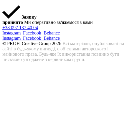
Заявку
прийнято
Ми оперативно зв'яжемося з вами
+38 097 137 40 04
Instagram
Facebook
Behance
Instagram
Facebook
Behance
© PROFI Creative Group 2026
Всі матеріали, опубліковані на
сайті в будь-якому вигляді, є об’єктами авторського і
майнового права. Будь-яке їх використання повинно бути
письмово узгоджене з керівником групи.