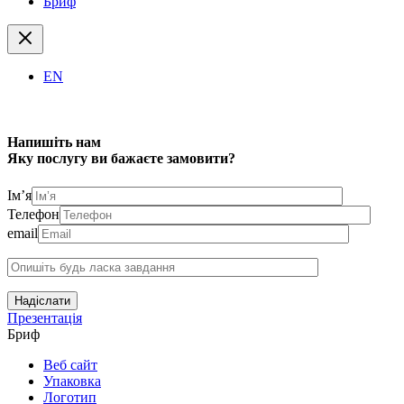
Бриф
EN
Напишіть нам
Яку послугу ви бажаєте замовити?
Ім’я
Телефон
email
Надіслати
Презентація
Бриф
Веб сайт
Упаковка
Логотип