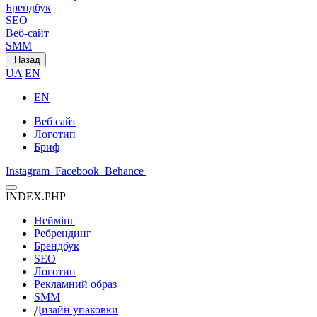
Брендбук
SEO
Веб-сайт
SMM
Назад
UA
EN
EN
Веб сайт
Логотип
Бриф
Instagram
Facebook
Behance
INDEX.PHP
Неймінг
Ребрендинг
Брендбук
SEO
Логотип
Рекламний образ
SMM
Дизайн упаковки