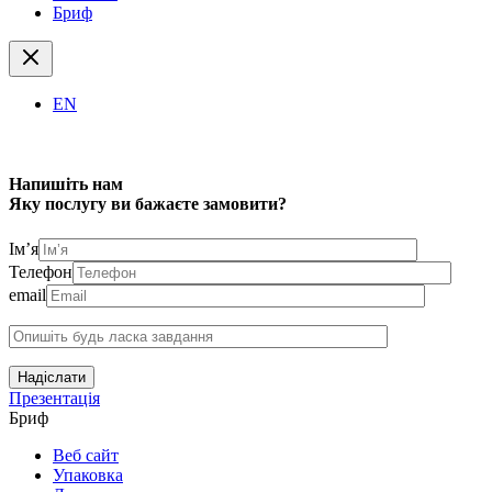
Бриф
EN
Напишіть нам
Яку послугу ви бажаєте замовити?
Ім’я
Телефон
email
Надіслати
Презентація
Бриф
Веб сайт
Упаковка