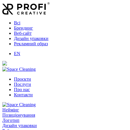
Всі
Брендинг
Веб-сайт
Дизайн упаковки
Рекламний образ
EN
Проєкти
Послуги
Про нас
Контакти
Неймінг
Позиціонування
Логотип
Дизайн упаковки