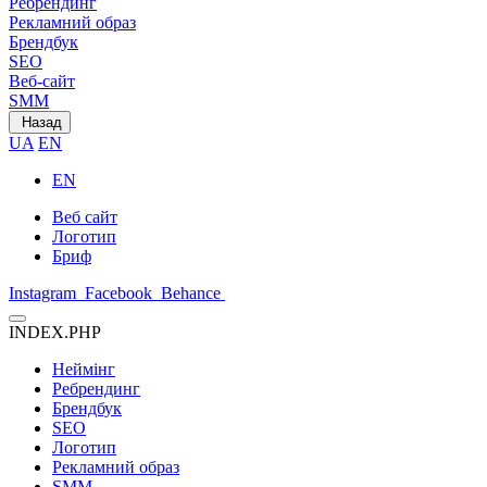
Ребрендинг
Рекламний образ
Брендбук
SEO
Веб-сайт
SMM
Назад
UA
EN
EN
Веб сайт
Логотип
Бриф
Instagram
Facebook
Behance
INDEX.PHP
Неймінг
Ребрендинг
Брендбук
SEO
Логотип
Рекламний образ
SMM