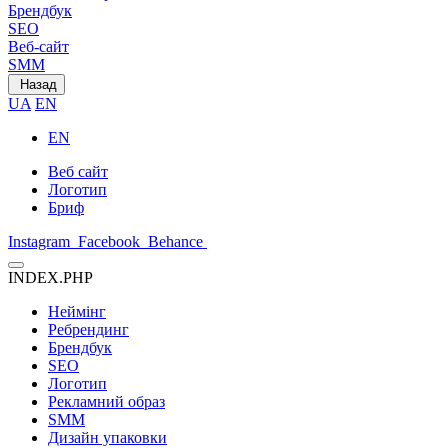
Брендбук
SEO
Веб-сайт
SMM
Назад
UA
EN
EN
Веб сайт
Логотип
Бриф
Instagram
Facebook
Behance
INDEX.PHP
Неймінг
Ребрендинг
Брендбук
SEO
Логотип
Рекламний образ
SMM
Дизайн упаковки