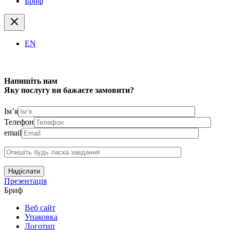
Бриф
EN
Напишіть нам
Яку послугу ви бажаєте замовити?
Ім’я
Телефон
email
Надіслати
Презентація
Бриф
Веб сайт
Упаковка
Логотип