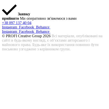
Заявку
прийнято
Ми оперативно зв'яжемося з вами
+38 097 137 40 04
Instagram
Facebook
Behance
Instagram
Facebook
Behance
© PROFI Creative Group 2026
Всі матеріали, опубліковані на
сайті в будь-якому вигляді, є об’єктами авторського і
майнового права. Будь-яке їх використання повинно бути
письмово узгоджене з керівником групи.