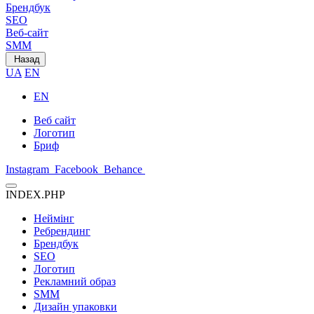
Брендбук
SEO
Веб-сайт
SMM
Назад
UA
EN
EN
Веб сайт
Логотип
Бриф
Instagram
Facebook
Behance
INDEX.PHP
Неймінг
Ребрендинг
Брендбук
SEO
Логотип
Рекламний образ
SMM
Дизайн упаковки