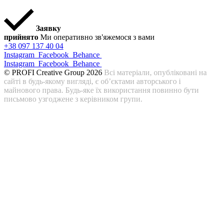
Заявку
прийнято
Ми оперативно зв'яжемося з вами
+38 097 137 40 04
Instagram
Facebook
Behance
Instagram
Facebook
Behance
© PROFI Creative Group 2026
Всі матеріали, опубліковані на
сайті в будь-якому вигляді, є об’єктами авторського і
майнового права. Будь-яке їх використання повинно бути
письмово узгоджене з керівником групи.