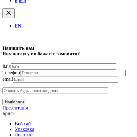
Бриф
EN
Напишіть нам
Яку послугу ви бажаєте замовити?
Ім’я
Телефон
email
Надіслати
Презентація
Бриф
Веб сайт
Упаковка
Логотип