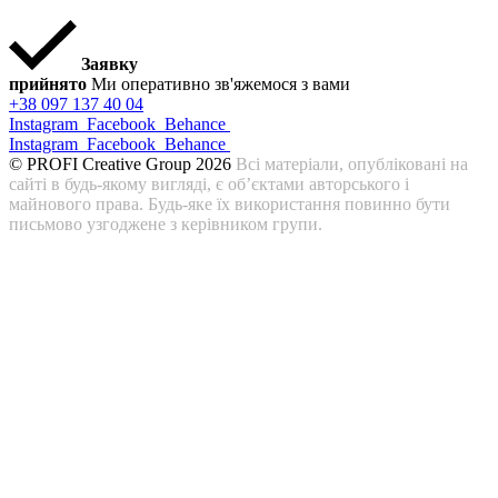
Заявку
прийнято
Ми оперативно зв'яжемося з вами
+38 097 137 40 04
Instagram
Facebook
Behance
Instagram
Facebook
Behance
© PROFI Creative Group 2026
Всі матеріали, опубліковані на
сайті в будь-якому вигляді, є об’єктами авторського і
майнового права. Будь-яке їх використання повинно бути
письмово узгоджене з керівником групи.