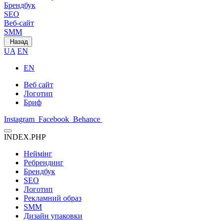
Брендбук
SEO
Веб-сайт
SMM
Назад
UA
EN
EN
Веб сайт
Логотип
Бриф
Instagram
Facebook
Behance
INDEX.PHP
Неймінг
Ребрендинг
Брендбук
SEO
Логотип
Рекламний образ
SMM
Дизайн упаковки