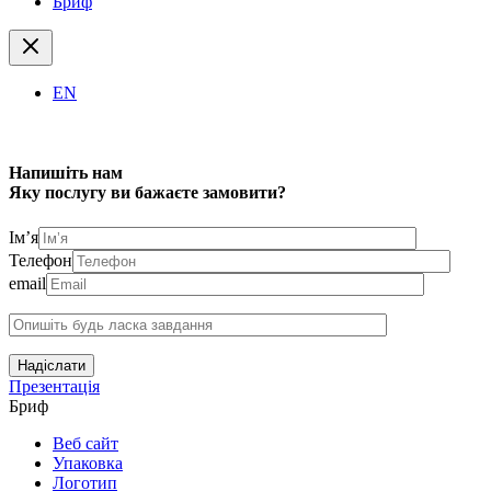
Бриф
EN
Напишіть нам
Яку послугу ви бажаєте замовити?
Ім’я
Телефон
email
Надіслати
Презентація
Бриф
Веб сайт
Упаковка
Логотип