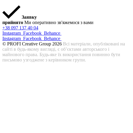
Заявку
прийнято
Ми оперативно зв'яжемося з вами
+38 097 137 40 04
Instagram
Facebook
Behance
Instagram
Facebook
Behance
© PROFI Creative Group 2026
Всі матеріали, опубліковані на
сайті в будь-якому вигляді, є об’єктами авторського і
майнового права. Будь-яке їх використання повинно бути
письмово узгоджене з керівником групи.