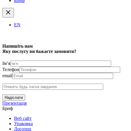
Бриф
EN
Напишіть нам
Яку послугу ви бажаєте замовити?
Ім’я
Телефон
email
Надіслати
Презентація
Бриф
Веб сайт
Упаковка
Логотип