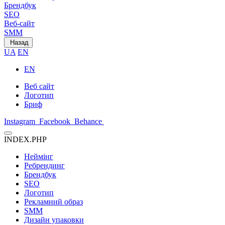
Брендбук
SEO
Веб-сайт
SMM
Назад
UA
EN
EN
Веб сайт
Логотип
Бриф
Instagram
Facebook
Behance
INDEX.PHP
Неймінг
Ребрендинг
Брендбук
SEO
Логотип
Рекламний образ
SMM
Дизайн упаковки