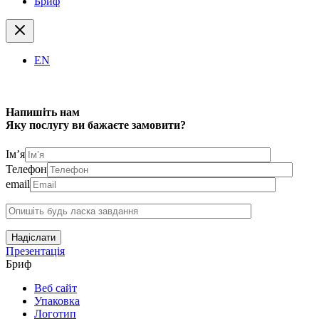
Бриф
EN
Напишіть нам
Яку послугу ви бажаєте замовити?
Ім’я
Телефон
email
Надіслати
Презентація
Бриф
Веб сайт
Упаковка
Логотип